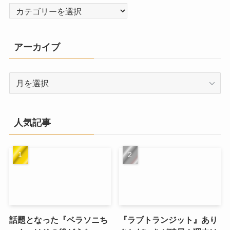
カ
テ
ゴ
アーカイブ
リ
ー
ア
ー
カ
イ
人気記事
ブ
話題となった『ベラソニち
『ラブトランジット』あり