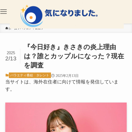
バラエティ番組
ホーム
『今日好き』きさきの炎上理由
2025
は？誰とカップルになった？現在
2/13
を調査
バラエティ番組
タレント
2025年2月13日
当サイトは、海外在住者に向けて情報を発信していま
す。