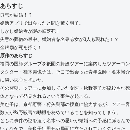
あらすじ
良恵が結婚！？
婚活アプリで出会ったと聞き驚く明子。
しかし婚約者が謎の転落死！
失意の葬儀の最中、婚約者を名乗る女が3人も現れた！？
金銀扇が死を招く！
原作のあらすじ
福岡の医師グループを祇園の舞妓ツアーに案内したツアーコン
ダクター・桂木美也子は、そこで出会った青年医師・名木裕介
に淡い恋心を抱いた。
その翌朝、ツアーに参加していた女医・秋野英子が絞殺され死
体となって発見されるという事件が起こる。
美也子は、京都府警・狩矢警部の捜査に協力するが、ツアー客
数人が秋野殺害の動機を秘めていることを知ってしまう。
ともに事件の謎を追う名木への思いが結婚への予感に膨らんで
いくなかで、美也子は思わぬ局面に立たされていくのだった。