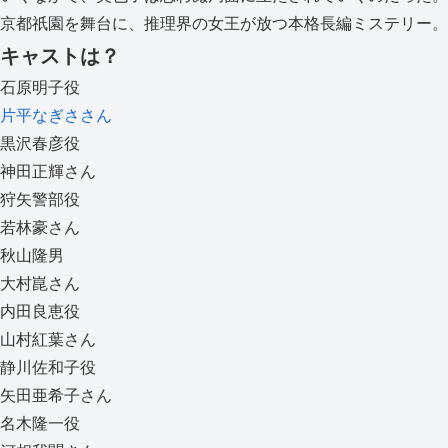
京都祇園を舞台に、推理界の女王が放つ本格長編ミステリー。
キャストは？
石原明子役
片平なぎささん
黒沢春彦役
神田正輝さん
狩矢警部役
若林豪さん
秋山隆男
大村崑さん
内田良恵役
山村紅葉さん
静川佐和子役
矢田亜希子さん
名木隆一役