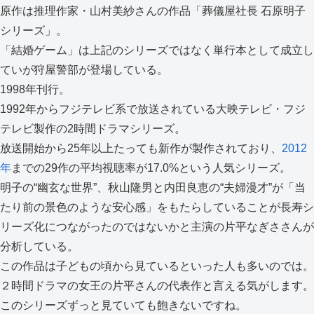
原作は推理作家・山村美紗さんの作品「葬儀屋社長 石原明子
シリーズ」。
「結婚ゲーム」は上記のシリーズではなく単行本として成立し
ていが狩屋警部が登場している。
1998年刊行。
1992年からフジテレビ系で放送されている大映テレビ・フジ
テレビ製作の2時間ドラマシリーズ。
放送開始から25年以上たっても新作が製作されており、
2012
年
までの29作の平均視聴率が17.0%という人気シリーズ。
明子の“幽玄な世界”、秋山隆男と内田良恵の“夫婦漫才”が「当
たり前の景色のような安心感」をもたらしていることが長寿シ
リーズ化につながったのではないかと主演の片平なぎささんが
分析している。
この作品は子どもの頃から見ているといった人も多いのでは。
２時間ドラマの女王の片平さんの代表作と言える気がします。
このシリーズずっと見ていても飽きないですね。