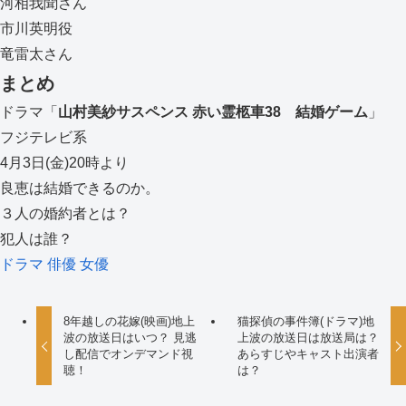
河相我聞さん
市川英明役
竜雷太さん
まとめ
ドラマ「
山村美紗サスペンス
赤い霊柩車
38
結婚ゲーム
」
フジテレビ系
4月3日(金)20時より
良恵は結婚できるのか。
３人の婚約者とは？
犯人は誰？
ドラマ
俳優
女優
8年越しの花嫁(映画)地上
猫探偵の事件簿(ドラマ)地
波の放送日はいつ？ 見逃
上波の放送日は放送局は？
し配信でオンデマンド視
あらすじやキャスト出演者
聴！
は？