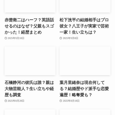
赤楚衛二はハーフ？英語話
松下洸平の結婚相手はプロ
せるのはなぜ？父親もスゴ
彼女？八王子が実家で芸術
かった！経歴まとめ
一家！生い立ちは？
2025年9月18日
2025年9月8日
石橋静河の彼氏は誰？親は
葉月里緒奈は現在何して
大物芸能人？生い立ちや経
る？結婚歴やド派手な恋愛
歴も調査
遍歴！略奪愛も？
2025年8月28日
2025年8月18日