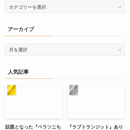
カ
テ
ゴ
リ
アーカイブ
ー
ア
ー
カ
イ
人気記事
ブ
話題となった『ベラソニち
『ラブトランジット』あり