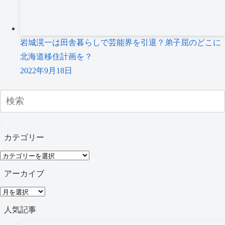
岩城滉一は田舎暮らしで芸能界を引退？弟子屈のどこに
北海道移住計画を？
2022年9月18日
カテゴリー
カ
テ
アーカイブ
ゴ
ア
リ
ー
人気記事
ー
カ