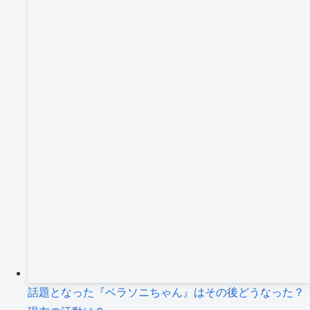
イ
ブ
話題となった『ベラソニちゃん』はその後どうなった？