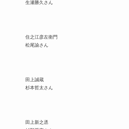
生瀬勝久さん
住之江彦左衛門
松尾諭さん
田上誠蔵
杉本哲太さん
田上新之丞