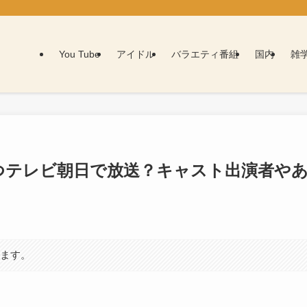
You Tube
アイドル
バラエティ番組
国内
雑
)いつテレビ朝日で放送？キャスト出演者や
います。