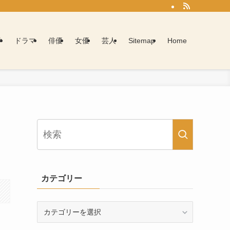
学
ドラマ
俳優
女優
芸人
Sitemap
Home
あ
カテゴリー
カ
テ
ゴ