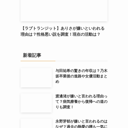
【ラブトランジット】ありさが嫌いといわれる
理由は？性格悪い説を調査！現在の活動は？
新着記事
与田祐希の驚きの年収は？乃木
坂卒業後の進路や女優活動まと
め
渡邊渚が嫌いと言われる理由っ
て？病気療養から復帰への道の
りも調査！
永野芽郁が嫌いと言われるのは
なぜ？過去の熱愛の噂も一気に