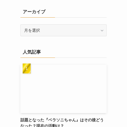
リ
アーカイブ
ー
ア
ー
カ
イ
人気記事
ブ
話題となった『ベラソニちゃん』はその後どう
なった？現在の活動は？