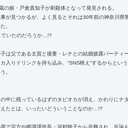
龍蔵の娘・戸倉真知子が刺殺体となって発見される。
事が見つかるが、よく見るとそれは30年前の神奈川県警
いた。
ていたのだろうか…!?
知子は父である太賀と後妻・レナとの結婚披露パーティ
カ入りドリンクを持ち込み、“SNS映え”するからとい
いう。
胃の中に残っているはずのタピオカが消え、かわりにナ
えたとは、いったいどういうことなのか…!?
の席で宗方や鑑識課班長・河村映子から非難され、反論