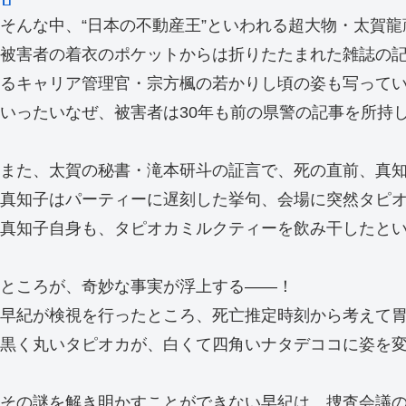
そんな中、“日本の不動産王”といわれる超大物・太賀
被害者の着衣のポケットからは折りたたまれた雑誌の記
るキャリア管理官・宗方楓の若かりし頃の姿も写って
いったいなぜ、被害者は30年も前の県警の記事を所持し
また、太賀の秘書・滝本研斗の証言で、死の直前、真
真知子はパーティーに遅刻した挙句、会場に突然タピオ
真知子自身も、タピオカミルクティーを飲み干したと
ところが、奇妙な事実が浮上する――！
早紀が検視を行ったところ、死亡推定時刻から考えて
黒く丸いタピオカが、白くて四角いナタデココに姿を変
その謎を解き明かすことができない早紀は、捜査会議