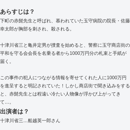
あらすじは？
下町の赤髭先生と呼ばれ、慕われていた玉守病院の院長・佐藤
幸太郎が胸部を刺され、殺される。
十津川省三と亀井定男が捜査を始めると、警察に玉守商店街の
平和を守る会会長を名乗る者から1000万円分の札束と手紙が
届く。
この事件の犯人につながる情報を寄せてくれた人に1000万円
を進呈すると明記されていた！しかし商店街で聞き込みをする
と、赤髭先生とは程遠い冷たい人物像が浮かび上がってき
て…。
出演者は？
十津川省三…船越英一郎さん