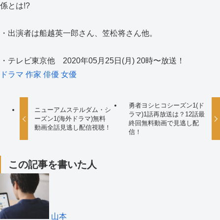
係とは!?
・出演者は船越英一郎さん、笠松将さん他。
・テレビ東京他 2020年05月25日(月) 20時〜放送！
ドラマ
作家
俳優
女優
勇者ヨシヒコシーズン1(ド
ニューアムステルダム・シ
ラマ)1話再放送は？12話最
ーズン1(海外ドラマ)無料
終回無料動画で見逃し配
動画全話見逃し配信視聴！
信！
この記事を書いた人
山本