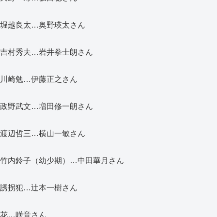
堀越良太…奥野瑛太さん
吉村秀夫…岩井拳士朗さん
川崎勉…伊藤正之さん
政野武文…増田修一朗さん
渡辺哲三…横山一敏さん
竹内鈴子（幼少期）…中田華月さん
誘拐犯…辻本一樹さん
花…咲音さん