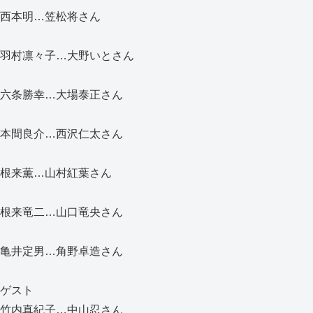
西本明…笠松将さん
羽村凛々子…大野いとさん
六条勝幸…大場泰正さん
本間良介…西沢仁太さん
根来薫…山村紅葉さん
根来竜二…山口竜央さん
亀井定男…角野卓造さん
ゲスト
竹内真紀子…中山忍さん