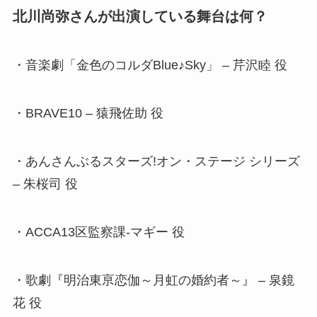
北川尚弥さんが出演している舞台は何？
・音楽劇「金色のコルダBlue♪Sky」 – 芹沢睦 役
・BRAVE10 – 猿飛佐助 役
・あんさんぶるスターズ!オン・ステージ シリーズ
– 朱桜司 役
・ACCA13区監察課-マギー 役
・歌劇『明治東亰恋伽～月虹の婚約者～』 – 泉鏡
花 役