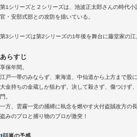
第1シリーズと２シリーズは、池波正太郎さんの時代小
官・安部式部との攻防を描いている。
第3シリーズは第2シリーズの1年後を舞台に藤堂家の
あらすじ
享保年間。
江戸一帯のみならず、東海道、中仙道から上方まで股
大金持ちの金蔵しか狙わず、決して殺さず、傷つけず
門。
一方、雲霧一党の捕縛に執念を燃やす火付盗賊改方の
盗みのプロと捕り物のプロが激突！
1話嵐の予感