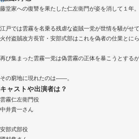
藤堂家への復讐を果たした仁左衛門が姿を消して１年
江戸では雲霧を名乗る残虐な盗賊一党が世情を騒がせ
火付盗賊改方長官・安部式部はこれを偽者の仕業とに
再び集まった雲霧一党は偽雲霧の正体を暴こうとする
その窮地に現れたのは――。
キャストや出演者は？
雲霧仁左衛門役
中井貴一さん
安部式部役