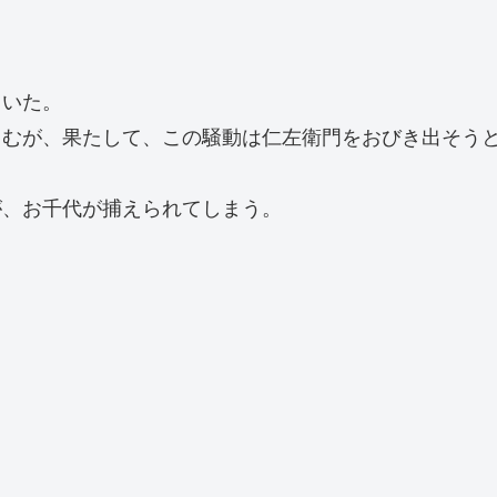
。
ていた。
らむが、果たして、この騒動は仁左衛門をおびき出そう
が、お千代が捕えられてしまう。