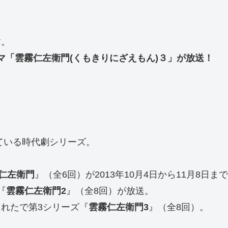
す。
ラマ「雲霧仁左衛門(くもきりにざえもん)３」が放送！
れている時代劇シリーズ。
仁左衛門
』（全6回）が2013年10月4日から11月8日
『
雲霧仁左衛門
2
』（全8回）が放送。
されたで第3シリーズ『
雲霧仁左衛門
3
』（全8回）。