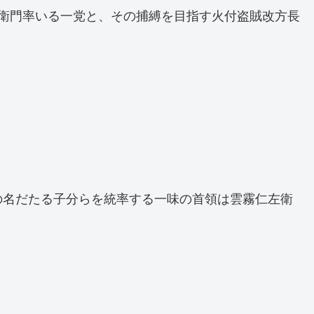
衛門率いる一党と、その捕縛を目指す火付盗賊改方長
。
の名だたる子分らを統率する一味の首領は雲霧仁左衛