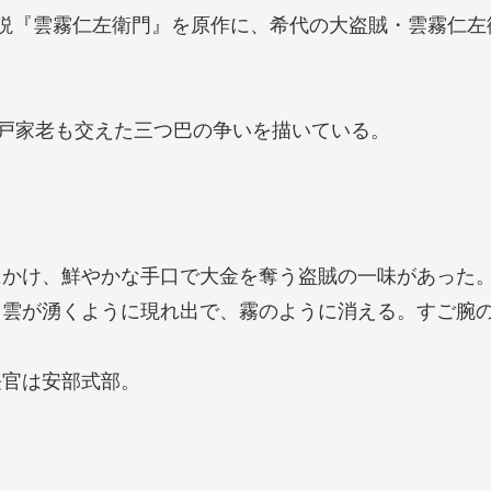
説『雲霧仁左衛門』を原作に、希代の大盗賊・雲霧仁左
江戸家老も交えた三つ巴の争いを描いている。
にかけ、鮮やかな手口で大金を奪う盗賊の一味があった
、雲が湧くように現れ出で、霧のように消える。すご腕
長官は安部式部。