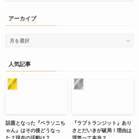
ゴ
リ
アーカイブ
ー
ア
ー
カ
イ
人気記事
ブ
話題となった『ベラソニち
『ラブトランジット』あり
ゃん』はその後どうなっ
さとだいきが破局！理由は
た？現在の活動は？
浮気って本当？