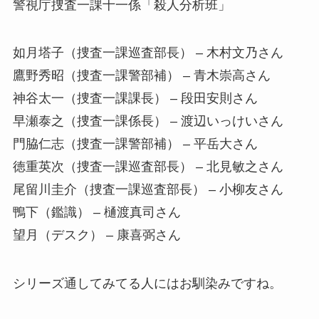
警視庁捜査一課十一係「殺人分析班」
如月塔子（捜査一課巡査部長） – 木村文乃さん
鷹野秀昭（捜査一課警部補） – 青木崇高さん
神谷太一（捜査一課課長） – 段田安則さん
早瀬泰之（捜査一課係長） – 渡辺いっけいさん
門脇仁志（捜査一課警部補） – 平岳大さん
徳重英次（捜査一課巡査部長） – 北見敏之さん
尾留川圭介（捜査一課巡査部長） – 小柳友さん
鴨下（鑑識） – 樋渡真司さん
望月（デスク） – 康喜弼さん
シリーズ通してみてる人にはお馴染みですね。