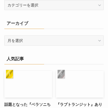
カ
テ
ゴ
リ
アーカイブ
ー
ア
ー
カ
イ
人気記事
ブ
話題となった『ベラソニち
『ラブトランジット』あり