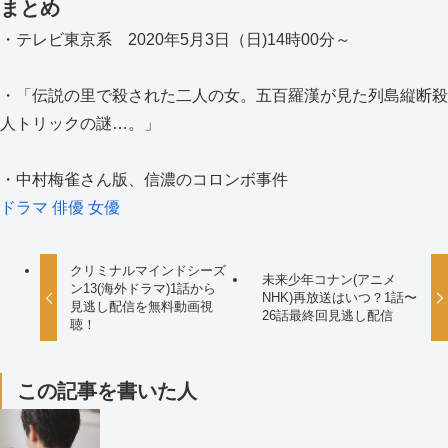
まとめ
・テレビ東京系 2020年5月3日（日)14時00分～
・「伝説の里で殺された二人の女。五百羅漢が見た列島縦断殺
人トリックの謎…。」
・中村梅雀さん版、信濃のコロンボ事件
ドラマ
俳優
女優
クリミナルマインドシーズ
未来少年コナン(アニメ
ン13(海外ドラマ)1話から
NHK)再放送はいつ？1話〜
見逃し配信を無料動画視
26話最終回見逃し配信
聴！
この記事を書いた人