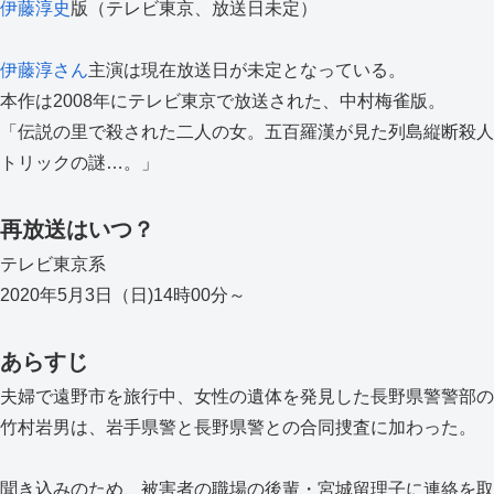
伊藤淳史
版（テレビ東京、放送日未定）
伊藤淳さん
主演は現在放送日が未定となっている。
本作は2008年にテレビ東京で放送された、中村梅雀版。
「伝説の里で殺された二人の女。五百羅漢が見た列島縦断殺人
トリックの謎…。」
再放送はいつ？
テレビ東京系
2020年5月3日（日)14時00分～
あらすじ
夫婦で遠野市を旅行中、女性の遺体を発見した長野県警警部の
竹村岩男は、岩手県警と長野県警との合同捜査に加わった。
聞き込みのため、被害者の職場の後輩・宮城留理子に連絡を取