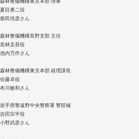
森林整備機構東京本部 理事
夏目勇二役
柴田侊彦さん
森林整備機構長野支部 主任
若林圭吾役
池内万作さん
森林整備機構東京本部 経理課長
佐藤卓役
布川敏和さん
岩手県警遠野中央警察署 警部補
吉田宗平役
小野武彦さん