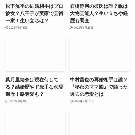
松下洸平の結婚相手はプロ
石橋静河の彼氏は誰？親は
彼女？八王子が実家で芸術
大物芸能人？生い立ちや経
一家！生い立ちは？
歴も調査
2025年9月8日
2025年8月28日
葉月里緒奈は現在何して
中村昌也の再婚相手は誰？
る？結婚歴やド派手な恋愛
『秘密のママ園』で語った
遍歴！略奪愛も？
過去の恋愛とは
2025年8月18日
2025年7月10日