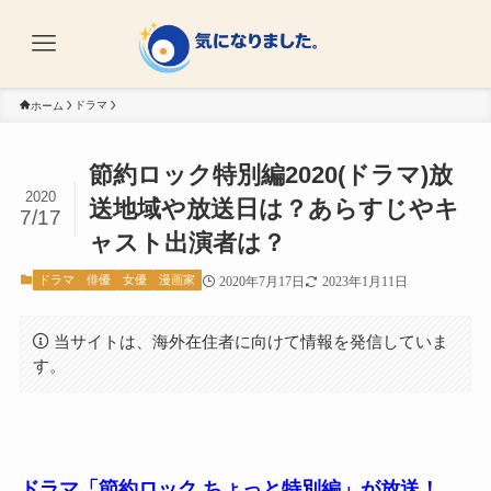
ドラマ
ホーム
節約ロック特別編2020(ドラマ)放
2020
送地域や放送日は？あらすじやキ
7/17
ャスト出演者は？
ドラマ
俳優
女優
漫画家
2020年7月17日
2023年1月11日
当サイトは、海外在住者に向けて情報を発信していま
す。
ドラマ「節約ロック ちょっと特別編」が放送！