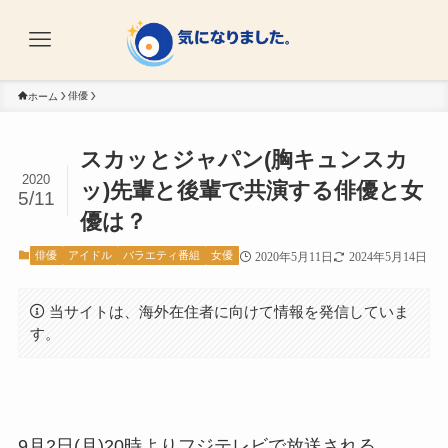
俳優
ホーム
スカッとジャパン(胸キュンスカ
2020
ッ)先輩と後輩で共演する俳優と女
5/11
優は？
俳優
アイドル
バラエティ番組
女優
2020年5月11日
2024年5月14日
当サイトは、海外在住者に向けて情報を発信していま
す。
9月2日(月)20時よりフジテレビで放送される