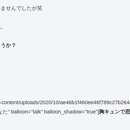
いませんでしたが笑
ね。
ょうか？
/wp-content/uploads/2020/10/ae46b1f460ee46f789c27b264
た” balloon=”talk” balloon_shadow=”true”]
胸キュンで