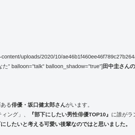
/wp-content/uploads/2020/10/ae46b1f460ee46f789c27b264
た” balloon=”talk” balloon_shadow=”true”]
田中圭さん
がある
俳優・坂口健太郎さん
がいます。
ティング」、
『部下にしたい男性俳優TOP10』
に誰がラ
下にしたいと考える可愛い後輩なのではと思いました。