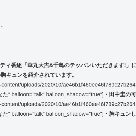
す。
ラエティ番組「華丸大吉&千鳥のテッパンいただきます!」
の胸キュンを紹介されています。
/wp-content/uploads/2020/10/ae46b1f460ee46f789c27b264
た” balloon=”talk” balloon_shadow=”true”]
・田中圭の
/wp-content/uploads/2020/10/ae46b1f460ee46f789c27b264
た” balloon=”talk” balloon_shadow=”true”]
・胸キュン