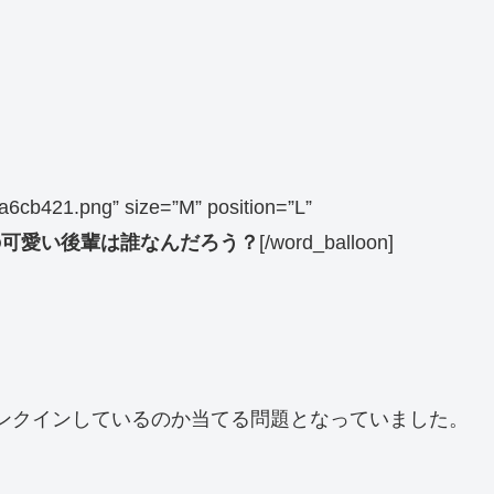
a6cb421.png” size=”M” position=”L”
の可愛い後輩は誰なんだろう？
[/word_balloon]
ンクインしているのか当てる問題となっていました。