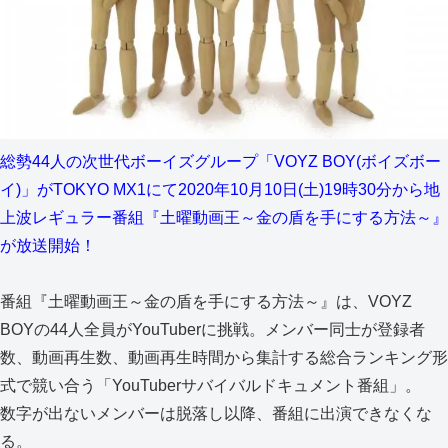
総勢44人の次世代ボーイズグループ「VOYZ BOY(ボイズボー
イ)」がTOKYO MX1にて2020年10月10日(土)19時30分から地
上波レギュラー番組『土曜動画王～金の盾を手にする方法～』
が放送開始！
番組『土曜動画王～金の盾を手にする方法～』は、VOYZ
BOYの44人全員がYouTuberに挑戦。メンバー同士が登録者
数、動画再生数、動画再生時間から集計する総合ランキング形
式で競い合う「YouTuberサバイバルドキュメント番組」。
数字が出ないメンバーは脱落し以降、番組に出演できなくな
る。