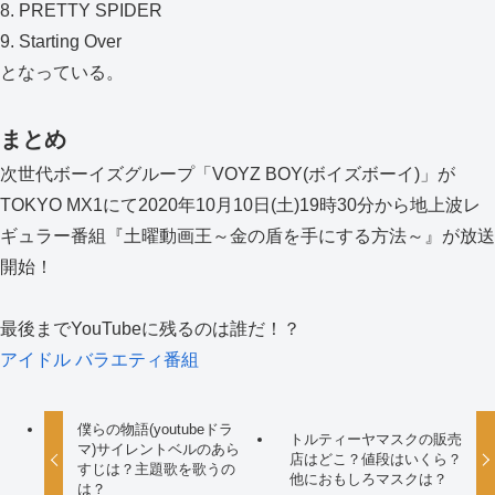
8. PRETTY SPIDER
9. Starting Over
となっている。
まとめ
次世代ボーイズグループ「VOYZ BOY(ボイズボーイ)」が
TOKYO MX1にて2020年10月10日(土)19時30分から地上波レ
ギュラー番組『土曜動画王～金の盾を手にする方法～』が放送
開始！
最後までYouTubeに残るのは誰だ！？
アイドル
バラエティ番組
僕らの物語(youtubeドラ
トルティーヤマスクの販売
マ)サイレントベルのあら
店はどこ？値段はいくら？
すじは？主題歌を歌うの
他におもしろマスクは？
は？