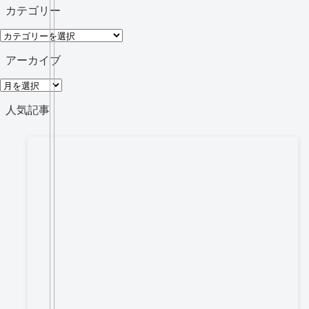
カテゴリー
カ
テ
アーカイブ
ゴ
ア
リ
ー
人気記事
ー
カ
イ
ブ