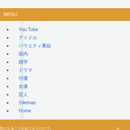
MENU
You Tube
アイドル
バラエティ番組
国内
雑学
ドラマ
俳優
女優
芸人
Sitemap
Home
気になることがありましたので。