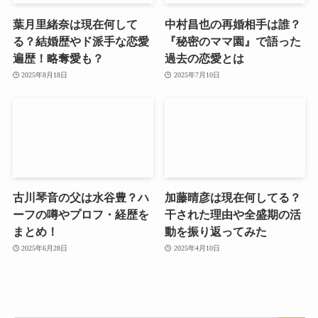
葉月里緒奈は現在何して
中村昌也の再婚相手は誰？
る？結婚歴やド派手な恋愛
『秘密のママ園』で語った
遍歴！略奪愛も？
過去の恋愛とは
2025年8月18日
2025年7月10日
古川琴音の父は水谷豊？ハ
加藤晴彦は現在何してる？
ーフの噂やプロフ・経歴を
干された理由や全盛期の活
まとめ！
動を振り返ってみた
2025年6月28日
2025年4月10日