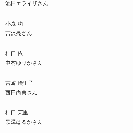
池田エライザさん
小森 功
吉沢亮さん
柿口 依
中村ゆりかさん
吉崎 絵里子
西田尚美さん
柿口 茉里
黒澤はるかさん