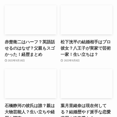
赤楚衛二はハーフ？英語話
松下洸平の結婚相手はプロ
せるのはなぜ？父親もスゴ
彼女？八王子が実家で芸術
かった！経歴まとめ
一家！生い立ちは？
2025年9月18日
2025年9月8日
石橋静河の彼氏は誰？親は
葉月里緒奈は現在何して
大物芸能人？生い立ちや経
る？結婚歴やド派手な恋愛