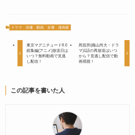
ドラマ
俳優
動画
女優
漫画家
東京マグニチュード8.0
死役所(織山尚大・ドラ
総集編(アニメ)放送日は
マ)1話の再放送はいつ
いつ？無料動画で見逃
から？見逃し配信で動
し配信！
画視聴！
この記事を書いた人