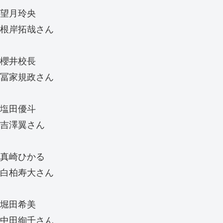
望月玲央
根岸拓哉さん
櫻井校長
冨家規政さん
塩田優斗
吉澤翼さん
真崎ひかる
白柏寿大さん
堀田希美
中田絢千さん