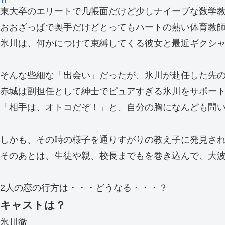
東大卒のエリートで几帳面だけど少しナイーブな数学
おおざっぱで奥手だけどとってもハートの熱い体育教
氷川は、何かにつけて束縛してくる彼女と最近ギクシ
そんな些細な「出会い」だったが、氷川が赴任した先
赤城は副担任として紳士でピュアすぎる氷川をサポー
「相手は、オトコだぞ！」と、自分の胸になんども問い
しかも、その時の様子を通りすがりの教え子に発見さ
そのあとは、生徒や親、校長までもを巻き込んで、大
2人の恋の行方は・・・どうなる・・・？
キャストは？
氷川徹