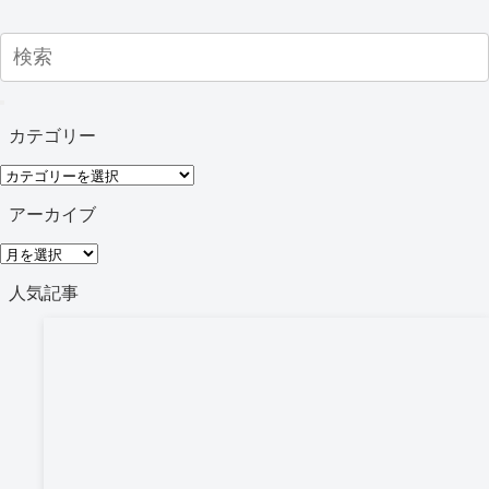
カテゴリー
カ
テ
アーカイブ
ゴ
ア
リ
ー
人気記事
ー
カ
イ
ブ