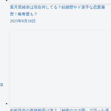
葉月里緒奈は現在何してる？結婚歴やド派手な恋愛遍
歴！略奪愛も？
2025年8月18日
中村昌也の再婚相手は誰？『秘密のママ園』で語った過