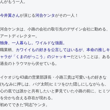
んがもう一人。
今井翼さん
が演じる
河合ケンタ
がその一人！
河合ケンタは、小路の会社の取引先のデザイン会社に勤める、
アートディレクター。
独身、一人暮らし。ワイルドな強面。
職業柄、
カワイイもの好きを公言してはいるが、本命の推しキ
ャラが「くまのがっこう」のジャッキー
だということは、ある
過去のトラウマから伏せている。
イケオジな43歳の営業部課長・小路三貴は可愛いもの好きな
(ちなみに押しは、パグ太郎)ヒミツをひた隠しにしながらも、
心の底では誰かと共有したいと夢見ていた小路の前に、ヒミツ
を分かち合える存在が現れる。
初めてできた“同志”ケンタ。