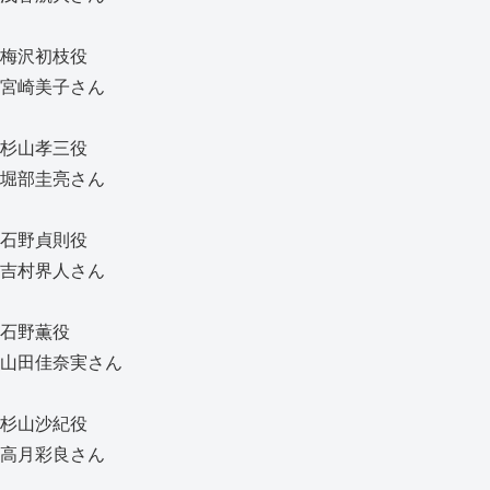
梅沢初枝役
宮崎美子さん
杉山孝三役
堀部圭亮さん
石野貞則役
吉村界人さん
石野薫役
山田佳奈実さん
杉山沙紀役
高月彩良さん