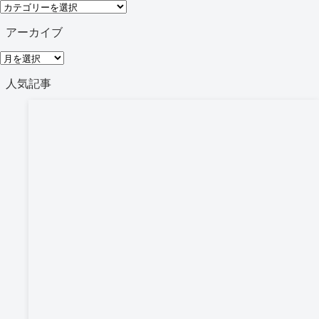
カ
テ
アーカイブ
ゴ
ア
リ
ー
人気記事
ー
カ
イ
ブ