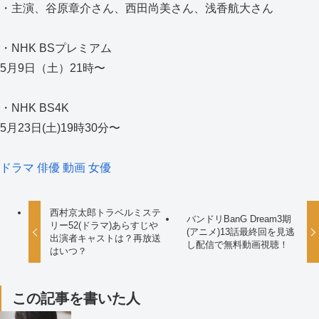
・主演、谷原章介さん、西田尚美さん、浅香航大さん
・NHK BSプレミアム
5月9日（土）21時〜
・NHK BS4K
5月23日(土)19時30分〜
ドラマ
俳優
動画
女優
西村京太郎トラベルミステ
バンドリBanG Dream3期
リー52(ドラマ)あらすじや
(アニメ)13話最終回を見逃
出演者キャストは？再放送
し配信で無料動画視聴！
はいつ？
この記事を書いた人