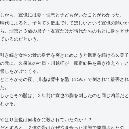
しかも、宣也には妻・理恵と子どもがいたことがわかった。
晴代によると、子育てを郷里でしてほしいという宣也の願いか
ら、理恵と３歳の息子・友宣だけが晴代たちのもとに身を寄せ
ているのだという。
引き続き女性の骨の身元を突き止めようと鑑定を続ける久美子
の元に、久泉堂の社員・川越柾が「鑑定結果を書き換えろ」と
脅しをかけてくる。
ところがその夜、川越は背中を鑿（のみ）で刺されて殺害され
た。
しかもその鑿は、２年前に宣也の胸を刺したのと同じ凶器だと
わかる。
やはり宣也は何者かに殺されていたのか！？
だとすると、２体の骨はなぜ抱き合った状態で発掘されたの