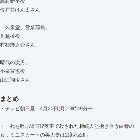
高村新平役
佐戸井けん太さん
「久泉堂」営業部長。
川越柾役
村杉蝉之介さん
晴代の次男。
小泉宣也役
山口翔悟さん
まとめ
・テレビ朝日系 4月20日(月)13時49分〜
・「死を呼ぶ遺言!?落雷で殺された相続人と抱き合う白骨の
女…ミニスカートの美人妻は2度死ぬ!!」