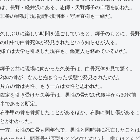
は、長野・軽井沢にある、恩師・天野郷子の自宅を訪ねた。
非番の警視庁現場資料班刑事・守屋直樹も一緒だ。
久しぶりに楽しい時間を過ごしていると、郷子のもとに、長野
の山中で白骨死体が発見されたという知らせが入る。
郷子は大学を引退した現在も、鑑定人を務めているのだ。
郷子と共に現場に向かった久美子は、白骨死体を見て驚く。
2体の骨が、なんと抱き合った状態で発見されたのだ。
片方の骨は男性、もう一方は女性と思われた。
鑑定を引き受けた久美子は、男性の骨が20代後半から30代前
半であると断定。
右手甲の骨を骨折したことがあるほか、右胸に刺し傷があるこ
とがわかった。
一方、女性の白骨も同年代で、男性と同時期に死亡したことは
わかったが、頭蓋骨が原型をとどめていない上、歯もほとんど