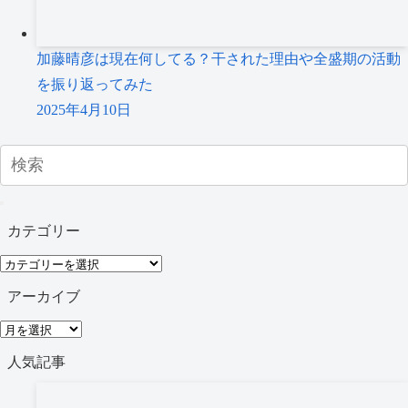
加藤晴彦は現在何してる？干された理由や全盛期の活動
を振り返ってみた
2025年4月10日
カテゴリー
カ
テ
アーカイブ
ゴ
ア
リ
ー
人気記事
ー
カ
イ