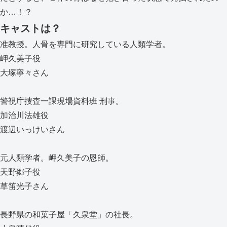
か…！？
キャストは？
准教授。人骨を専門に研究している人類学者。
岬久美子役
大塚寧々さん
警視庁捜査一課現場資料班 刑事。
加治川法雄役
渡辺いっけいさん
元人類学者。岬久美子の恩師。
天野郷子役
草笛光子さん
長野県の和菓子屋「久泉堂」の社長。