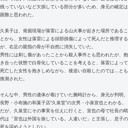
残っていないなど欠損している部分が多いため、身元の確定は
困難と思われた。
久美子は、発掘現場が落雷による山火事が起きた場所であるこ
とから、女性は落雷による頭部損傷によって死んだと推理する
が、右足の親指の骨が不自然に消失していた。
男性には刺し傷があったことから殺人事件とも思われたが、抱
き合った状態で白骨化していることを考えると、落雷によって
死亡した女性を抱きしめながら、後追い自殺したのでは…とも
推測された。
そんな中、男性の遺体が着けていた腕時計から、身元が判明。
長野・小布施の和菓子店“久泉堂”の次男・小泉宣也とわかる。
だが、久泉堂にその事実を伝えに行くと、宣也の母で社長の晴
代は「宣也は外国を旅している。人違いだ」と主張し、息子の
死を認めようとしない。