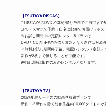
【TSUTAYA DISCAS】
□TSUTAYAのDVD／CDが借り放題でご自宅ま
□PC・スマホで予約→自宅に郵便でお届け→ポス
※お試し期間中の定額レンタル8プランは、
DVDとCDの旧作のみ借り放題となり新作は対象
※無料お試し期間終了後、宅配レンタル（定額レ
新作が8枚まで借りることが可能です。
9枚目以降は旧作のみのレンタルとなります。
【TSUTAYA TV】
□動画配信サービスの動画見放題プランで、
新作・準新作を除く対象作品約10,000タイトル