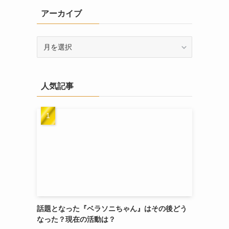
リ
アーカイブ
ー
ア
ー
カ
イ
人気記事
ブ
話題となった『ベラソニちゃん』はその後どう
なった？現在の活動は？