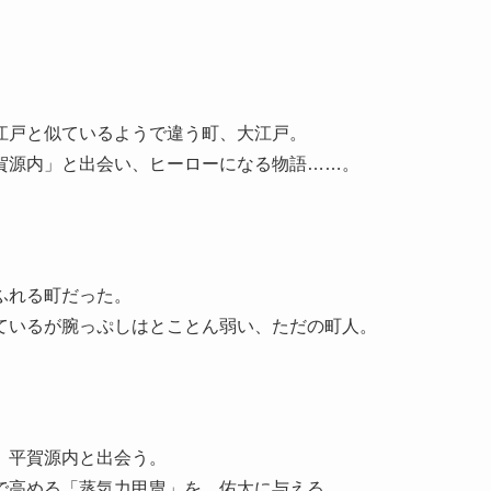
江戸と似ているようで違う町、大江戸。
賀源内」と出会い、ヒーローになる物語……。
ふれる町だった。
ているが腕っぷしはとことん弱い、ただの町人。
、平賀源内と出会う。
で高める「蒸気力甲冑」を、佑太に与える。