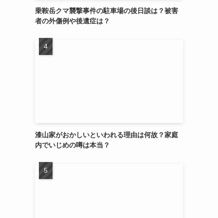
乗鞍岳クマ襲撃事件の駐車場の後日談は？被害
者の外傷例や後遺症は？
漆山家がおかしいといわれる理由は何故？家庭
内でいじめの噂は本当？