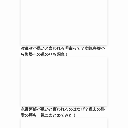
渡邊渚が嫌いと言われる理由って？病気療養か
ら復帰への道のりも調査！
永野芽郁が嫌いと言われるのはなぜ？過去の熱
愛の噂も一気にまとめてみた！