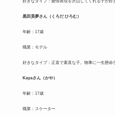
好きなタイプ：愛情表現を沢山してくれる子が好
黒田昊夢さん（くろだ ひろむ）
年齢：17歳
職業：モデル
好きなタイプ：正直で素直な子。物事に一生懸命
Kayaさん（かや）
年齢：17歳
職業：スケーター