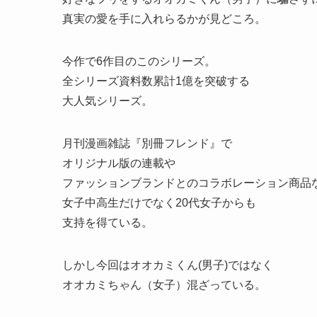
真実の愛を手に入れらるかが見どころ。
今作で6作目のこのシリーズ。
全シリーズ資料数累計1億を突破する
大人気シリーズ。
月刊漫画雑誌『別冊フレンド』で
オリジナル版の連載や
ファッションブランドとのコラボレーション商品
女子中高生だけでなく20代女子からも
支持を得ている。
しかし今回はオオカミくん(男子)ではなく
オオカミちゃん（女子）混ざっている。