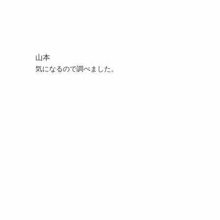
山本
気になるので調べました。