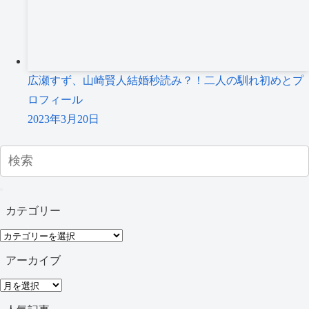
広瀬すず、山崎賢人結婚秒読み？！二人の馴れ初めとプ
ロフィール
2023年3月20日
カテゴリー
カ
テ
アーカイブ
ゴ
ア
リ
ー