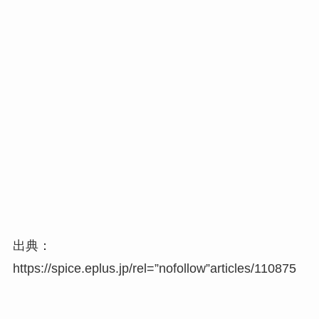
出典：
https://spice.eplus.jp/rel=”nofollow”articles/110875