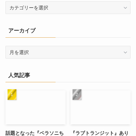
カ
テ
ゴ
リ
アーカイブ
ー
ア
ー
カ
イ
人気記事
ブ
話題となった『ベラソニち
『ラブトランジット』あり