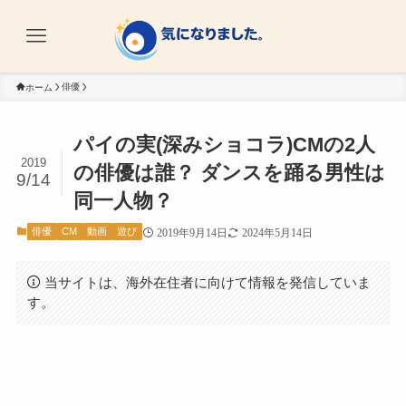
俳優
ホーム
パイの実(深みショコラ)CMの2人
2019
の俳優は誰？ ダンスを踊る男性は
9/14
同一人物？
俳優
CM
動画
遊び
2019年9月14日
2024年5月14日
当サイトは、海外在住者に向けて情報を発信していま
す。