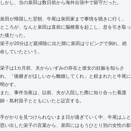
しかし、当の泉田は数日前から海外出張中で留守だった。
泉田が帰国した翌朝、牛尾は泉田家まで事情を聴きに行く。
ところが、なんと泉田は直前に脳梗塞を起こし、息を引き取っ
た後だった。
栄子が20分ほど庭掃除に出た隙に泉田はリビングで倒れ、絶
命していたという。
栄子は1カ月前、夫からいずみの存在と彼女の妊娠を知らさ
れ、「後継ぎがほしいから離婚してくれ」と頼まれたと牛尾に
明かす。
また、事件当夜は、以前、夫が入院した際に知り合った看護
師・島村昌子とともにいたと証言する。
手がかりを見つけられないまま日が過ぎていく中、牛尾はふと
思い出した栄子の言葉から、泉田にはもうひとり別の女性の影