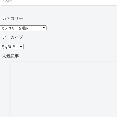
カテゴリー
カ
テ
アーカイブ
ゴ
ア
リ
ー
人気記事
ー
カ
イ
ブ