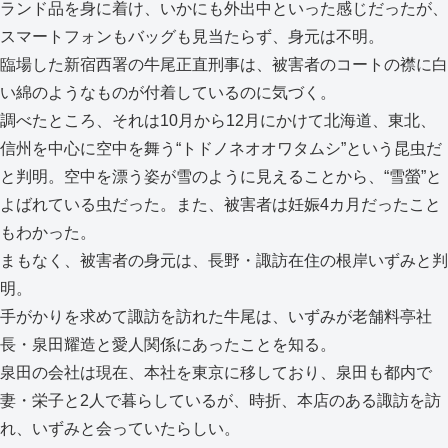
ランド品を身に着け、いかにも外出中といった感じだったが、
スマートフォンもバッグも見当たらず、身元は不明。
臨場した新宿西署の牛尾正直刑事は、被害者のコートの襟に白
い綿のようなものが付着しているのに気づく。
調べたところ、それは10月から12月にかけて北海道、東北、
信州を中心に空中を舞う“トドノネオオワタムシ”という昆虫だ
と判明。空中を漂う姿が雪のように見えることから、“雪螢”と
よばれている虫だった。また、被害者は妊娠4カ月だったこと
もわかった。
まもなく、被害者の身元は、長野・諏訪在住の根岸いずみと判
明。
手がかりを求めて諏訪を訪れた牛尾は、いずみが老舗料亭社
長・泉田耀造と愛人関係にあったことを知る。
泉田の会社は現在、本社を東京に移しており、泉田も都内で
妻・栄子と2人で暮らしているが、時折、本店のある諏訪を訪
れ、いずみと会っていたらしい。