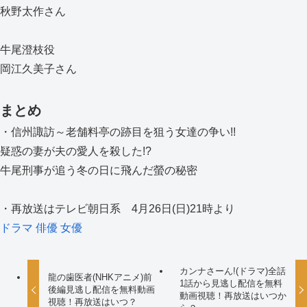
秋野太作さん
牛尾澄枝役
岡江久美子さん
まとめ
・信州諏訪～老舗料亭の跡目を狙う女達の争い!!
疑惑の妻が夫の愛人を殺した!?
牛尾刑事が追う冬の日に飛んだ螢の秘密
・再放送はテレビ朝日系 4月26日(日)21時より
ドラマ
俳優
女優
カンナさーん!(ドラマ)全話
龍の歯医者(NHKアニメ)前
1話から見逃し配信を無料
後編見逃し配信を無料動画
動画視聴！再放送はいつか
視聴！再放送はいつ？