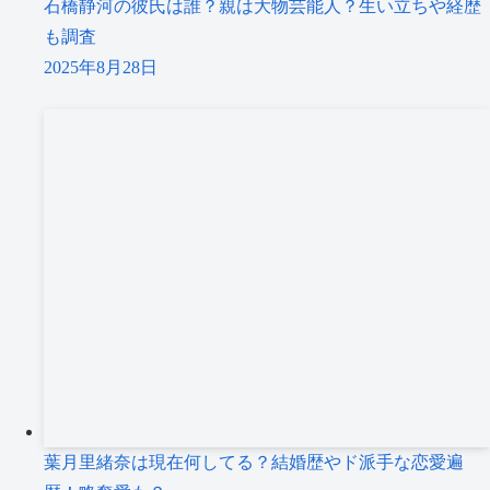
石橋静河の彼氏は誰？親は大物芸能人？生い立ちや経歴
も調査
2025年8月28日
葉月里緒奈は現在何してる？結婚歴やド派手な恋愛遍