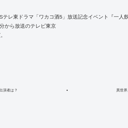
BSテレ東ドラマ「ワカコ酒5」放送記念イベント『一人
0分から放送のテレビ東京
演。
や出演者は？
異世界