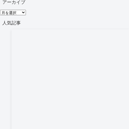
アーカイブ
ゴ
ア
リ
ー
人気記事
ー
カ
イ
ブ