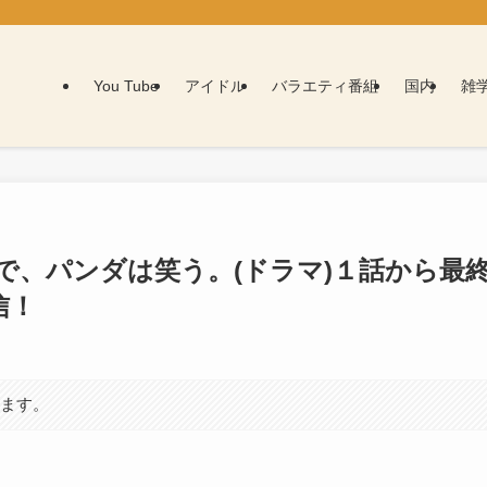
You Tube
アイドル
バラエティ番組
国内
雑
で、パンダは笑う。(ドラマ)１話から最
信！
います。