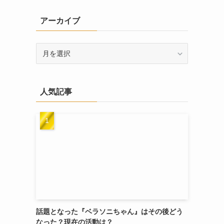
リ
アーカイブ
ー
ア
ー
カ
イ
人気記事
ブ
話題となった『ベラソニちゃん』はその後どう
なった？現在の活動は？