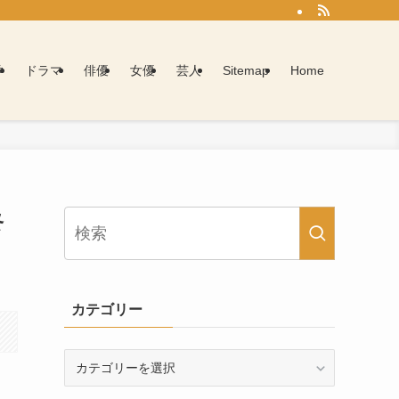
学
ドラマ
俳優
女優
芸人
Sitemap
Home
終
カテゴリー
カ
テ
ゴ