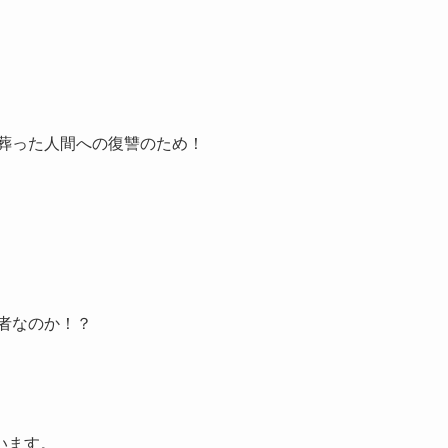
へ葬った人間への復讐のため！
者なのか！？
います。