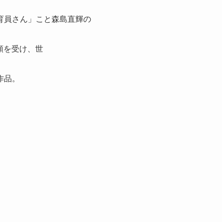
育員さん」こと森島直輝の
依頼を受け、世
作品。