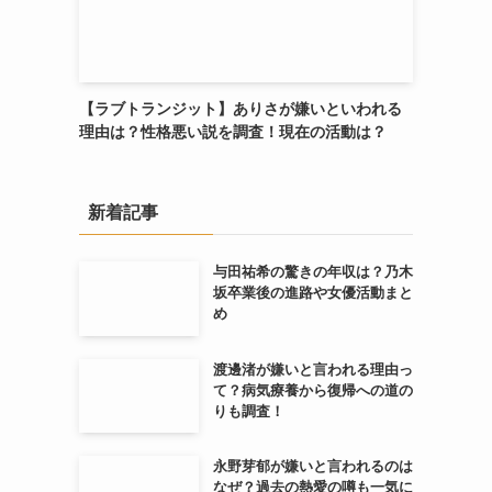
【ラブトランジット】ありさが嫌いといわれる
理由は？性格悪い説を調査！現在の活動は？
新着記事
与田祐希の驚きの年収は？乃木
坂卒業後の進路や女優活動まと
め
渡邊渚が嫌いと言われる理由っ
て？病気療養から復帰への道の
りも調査！
永野芽郁が嫌いと言われるのは
なぜ？過去の熱愛の噂も一気に