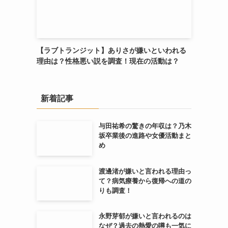
【ラブトランジット】ありさが嫌いといわれる
理由は？性格悪い説を調査！現在の活動は？
新着記事
与田祐希の驚きの年収は？乃木
坂卒業後の進路や女優活動まと
め
渡邊渚が嫌いと言われる理由っ
て？病気療養から復帰への道の
りも調査！
永野芽郁が嫌いと言われるのは
なぜ？過去の熱愛の噂も一気に