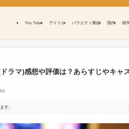
You Tube
アイドル
バラエティ番組
国内
雑
(ドラマ)感想や評価は？あらすじやキャ
月6日
います。