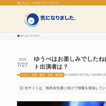
気になることがありましたので。
ホーム
ドラマ
ゆうべはお楽しみでしたね
2020
7/27
ト出演者は？
2020年7月27日
2023年1
ドラマ
俳優
動画
女優
漫画家
当サイトは、海外在住者に向けて情報を発信して