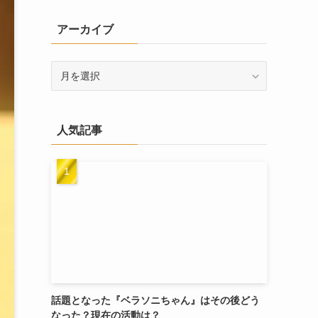
リ
アーカイブ
ー
ア
ー
カ
イ
人気記事
ブ
話題となった『ベラソニちゃん』はその後どう
なった？現在の活動は？