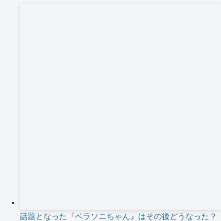
カ
イ
ブ
話題となった『ベラソニちゃん』はその後どうなった？