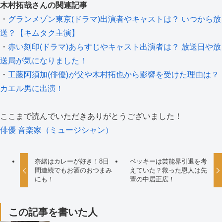
木村拓哉さんの関連記事
・
グランメゾン東京(ドラマ)出演者やキャストは？ いつから放
送？【キムタク主演】
・
赤い刻印(ドラマ)あらすじやキャスト出演者は？ 放送日や放
送局が気になりました！
・
工藤阿須加(俳優)が父や木村拓也から影響を受けた理由は？
カエル男に出演！
ここまで読んでいただきありがとうございました！
俳優
音楽家（ミュージシャン）
奈緒はカレーが好き！8日
ベッキーは芸能界引退を考
間連続でもお酒のおつまみ
えていた？救った恩人は先
にも！
輩の中居正広！
この記事を書いた人