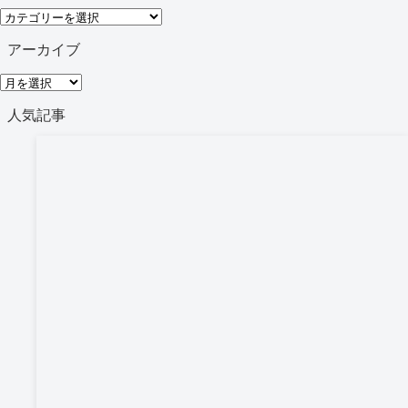
カ
テ
アーカイブ
ゴ
ア
リ
ー
人気記事
ー
カ
イ
ブ