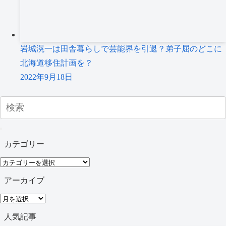
岩城滉一は田舎暮らしで芸能界を引退？弟子屈のどこに
北海道移住計画を？
2022年9月18日
カテゴリー
カ
テ
アーカイブ
ゴ
ア
リ
ー
人気記事
ー