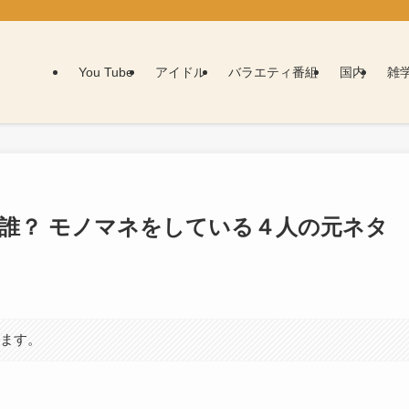
You Tube
アイドル
バラエティ番組
国内
雑
は誰？ モノマネをしている４人の元ネタ
います。