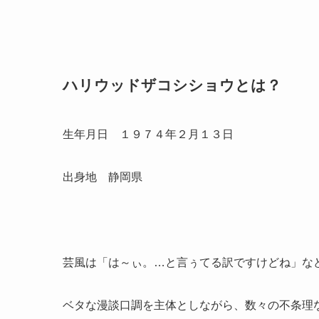
ハリウッドザコシショウとは？
生年月日 １９７４年２月１３日
出身地 静岡県
芸風は「は～ぃ。…と言ぅてる訳ですけどね」な
ベタな漫談口調を主体としながら、数々の不条理