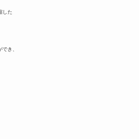
縮した
。
ができ、