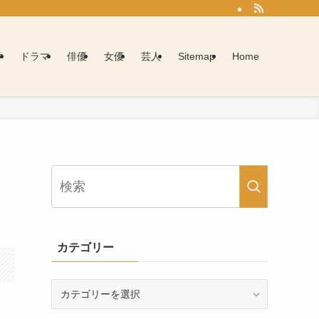
学
ドラマ
俳優
女優
芸人
Sitemap
Home
カテゴリー
カ
テ
ゴ