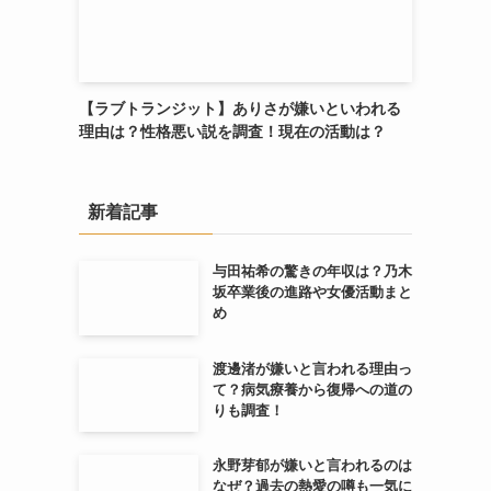
【ラブトランジット】ありさが嫌いといわれる
理由は？性格悪い説を調査！現在の活動は？
新着記事
与田祐希の驚きの年収は？乃木
坂卒業後の進路や女優活動まと
め
渡邊渚が嫌いと言われる理由っ
て？病気療養から復帰への道の
りも調査！
永野芽郁が嫌いと言われるのは
なぜ？過去の熱愛の噂も一気に