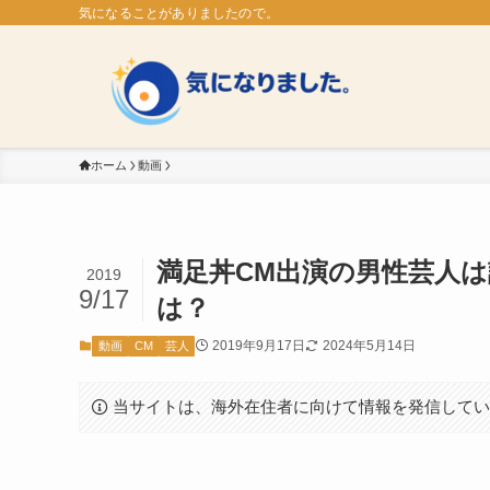
気になることがありましたので。
ホーム
動画
満足丼CM出演の男性芸人
2019
9/17
は？
2019年9月17日
2024年5月14日
動画
CM
芸人
当サイトは、海外在住者に向けて情報を発信して