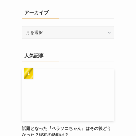
リ
アーカイブ
ー
ア
ー
カ
イ
人気記事
ブ
話題となった『ベラソニちゃん』はその後どう
なった？現在の活動は？