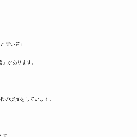
丼と濃い篇」
篇」があります。
４役の演技をしています。
ます。