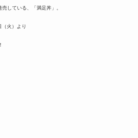
で発売している、「満足丼」。
7日（火）より
！