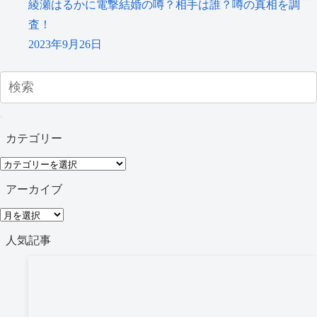
綾瀬はるかに電撃結婚の噂？相手は誰？噂の真相を調
査！
2023年9月26日
カテゴリー
カ
テ
アーカイブ
ゴ
ア
リ
ー
人気記事
ー
カ
イ
ブ