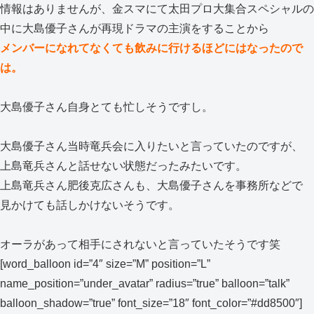
情報はありませんが、金スマにて太田プロ大集合スペシャルの
中に大島優子さんが再現ドラマの主演をすることから
メンバーになれてなくても飲みに行けるほどにはなったので
は。
大島優子さん自身とても忙しそうですし。
大島優子さん当時竜兵会に入りたいと言っていたのですが、
上島竜兵さんと話せない状態だったみたいです。
上島竜兵さん肥後克広さんも、大島優子さんを事務所などで
見かけても話しかけないそうです。
オーラがあって相手にされないと言っていたそうです笑
[word_balloon id=”4″ size=”M” position=”L”
name_position=”under_avatar” radius=”true” balloon=”talk”
balloon_shadow=”true” font_size=”18″ font_color=”#dd8500″]