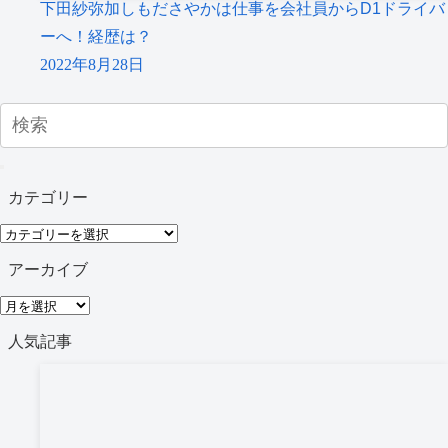
下田紗弥加しもださやかは仕事を会社員からD1ドライバ
ーへ！経歴は？
2022年8月28日
カテゴリー
カ
テ
アーカイブ
ゴ
ア
リ
ー
人気記事
ー
カ
イ
ブ