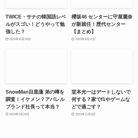
TWICE・サナの韓国語レベ
櫻坂46 センターに守屋麗奈
ルがスゴい！どうやって勉
が新就任！歴代センター
強した？
【まとめ】
2023年10月10日
2023年4月11日
SnowMan目黒蓮 弟の噂を
堂本光一はデートしないで
調査！イケメン？アパレル
何する？家でf1やゲームな
ブランド社長って本当？
どで過ごす？
2023年3月24日
2022年11月2日