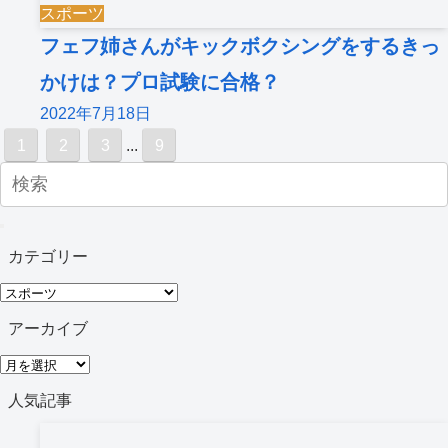
スポーツ
フェフ姉さんがキックボクシングをするきっ
かけは？プロ試験に合格？
2022年7月18日
1
2
3
...
9
カテゴリー
カ
テ
アーカイブ
ゴ
ア
リ
ー
人気記事
ー
カ
イ