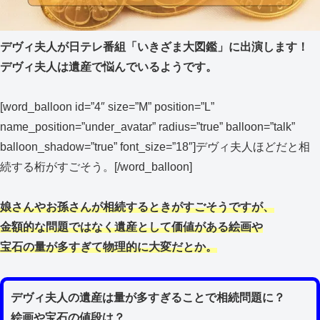
デヴィ夫人が日テレ番組「いきざま大図鑑」に出演します！
デヴィ夫人は遺産で悩んでいるようです。
[word_balloon id=”4″ size=”M” position=”L”
name_position=”under_avatar” radius=”true” balloon=”talk”
balloon_shadow=”true” font_size=”18″]デヴィ夫人ほどだと相
続する桁がすごそう。[/word_balloon]
娘さんやお孫さんが相続するときがすごそうですが、
金額的な問題ではなく遺産として価値がある絵画や
宝石の量が多すぎて物理的に大変だとか。
デヴィ夫人の遺産は量が多すぎることで相続問題に？
絵画や宝石の値段は？