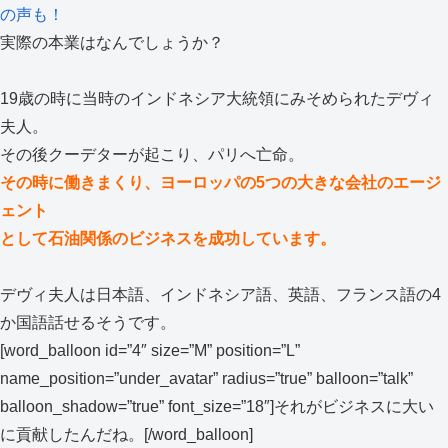
の声も！
実際の本業はなんでしょうか？
19歳の時に当時のインドネシア大統領にみそめられたデヴィ
夫人。
その後クーデターが起こり、パリへ亡命。
その時に働きまくり、ヨーロッパの5つの大きな会社のエージ
ェント
として石油関係のビジネスを成功しています。
デヴィ夫人は日本語、インドネシア語、英語、フランス語の4
か国語話せるそうです。
[word_balloon id=”4″ size=”M” position=”L”
name_position=”under_avatar” radius=”true” balloon=”talk”
balloon_shadow=”true” font_size=”18″]それがビジネスに大い
に貢献したんだね。[/word_balloon]