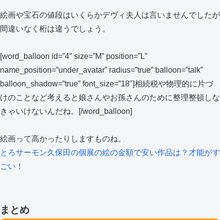
絵画や宝石の値段はいくらかデヴィ夫人は言いませんでしたが
間違いなく桁は違うでしょう。
[word_balloon id=”4″ size=”M” position=”L”
name_position=”under_avatar” radius=”true” balloon=”talk”
balloon_shadow=”true” font_size=”18″]相続税や物理的に片づ
けのことなど考えると娘さんやお孫さんのために整理整頓しな
きゃいけないんだね。[/word_balloon]
絵画って高かったりしますものね。
とろサーモン久保田の個展の絵の金額で安い作品は？才能がす
ごい！
まとめ