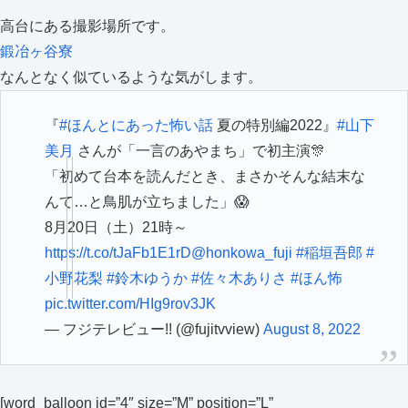
高台にある撮影場所です。
鍛冶ヶ谷寮
なんとなく似ているような気がします。
『
#ほんとにあった怖い話
夏の特別編2022』
#山下
美月
さんが「一言のあやまち」で初主演🎊
「初めて台本を読んだとき、まさかそんな結末な
んて…と鳥肌が立ちました」😱
8月20日（土）21時～
https://t.co/tJaFb1E1rD
@honkowa_fuji
#稲垣吾郎
#
小野花梨
#鈴木ゆうか
#佐々木ありさ
#ほん怖
pic.twitter.com/HIg9rov3JK
— フジテレビュー!! (@fujitvview)
August 8, 2022
[word_balloon id=”4″ size=”M” position=”L”