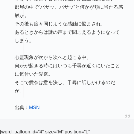
部屋の中で“パサッ、パサッ”と何かが頬に当たる感
触が。
その後も度々同じような感触に悩まされ、
あるときからは謎の声まで聞こえるようになって
しまう。
心霊現象が次から次へと起こる中、
何かが起きる時にはいつも千尋が近くにいたこと
に気付いた愛奈。
そこで愛奈は意を決し、千尋に話しかけるのだ
が。
出典：
MSN
[word_balloon id=”4″ size=”M” position=”L”