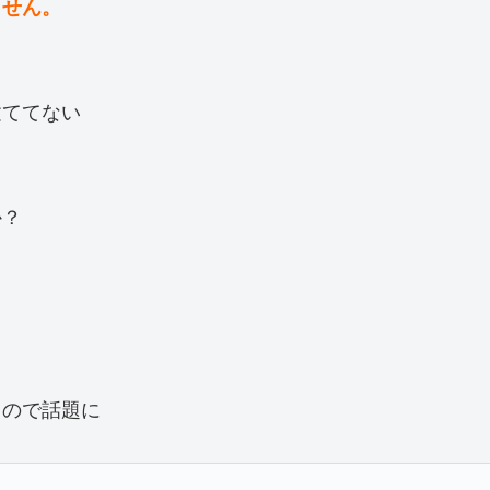
ません。
建ててない
か？
るので話題に