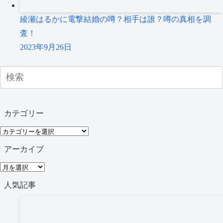
綾瀬はるかに電撃結婚の噂？相手は誰？噂の真相を調
査！
2023年9月26日
カテゴリー
カ
テ
アーカイブ
ゴ
ア
リ
ー
人気記事
ー
カ
イ
ブ