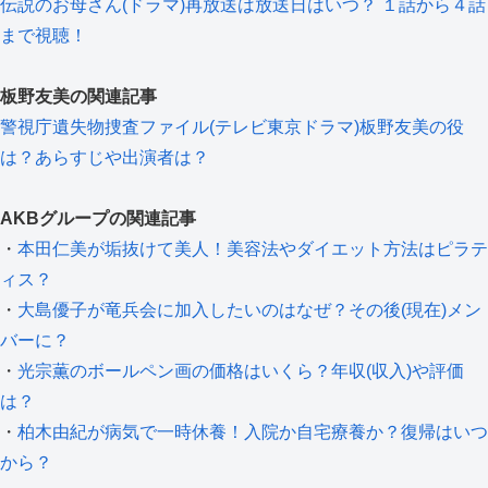
伝説のお母さん(ドラマ)再放送は放送日はいつ？ １話から４話
まで視聴！
板野友美の関連記事
警視庁遺失物捜査ファイル(テレビ東京ドラマ)板野友美の役
は？あらすじや出演者は？
AKBグループの関連記事
・
本田仁美が垢抜けて美人！美容法やダイエット方法はピラテ
ィス？
・
大島優子が竜兵会に加入したいのはなぜ？その後(現在)メン
バーに？
・
光宗薫のボールペン画の価格はいくら？年収(収入)や評価
は？
・
柏木由紀が病気で一時休養！入院か自宅療養か？復帰はいつ
から？