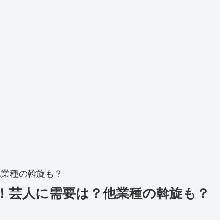
他業種の斡旋も？
！芸人に需要は？他業種の斡旋も？