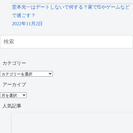
堂本光一はデートしないで何する？家でf1やゲームなど
で過ごす？
2022年11月2日
カテゴリー
カ
テ
アーカイブ
ゴ
ア
リ
ー
人気記事
ー
カ
イ
ブ