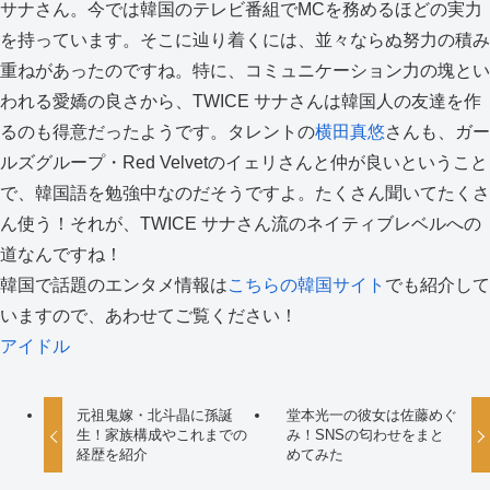
サナさん。今では韓国のテレビ番組でMCを務めるほどの実力
を持っています。そこに辿り着くには、並々ならぬ努力の積み
重ねがあったのですね。特に、コミュニケーション力の塊とい
われる愛嬌の良さから、TWICE サナさんは韓国人の友達を作
るのも得意だったようです。タレントの
横田真悠
さんも、ガー
ルズグループ・Red Velvetのイェリさんと仲が良いということ
で、韓国語を勉強中なのだそうですよ。たくさん聞いてたくさ
ん使う！それが、TWICE サナさん流のネイティブレベルへの
道なんですね！
韓国で話題のエンタメ情報は
こちらの韓国サイト
でも紹介して
いますので、あわせてご覧ください！
アイドル
元祖鬼嫁・北斗晶に孫誕
堂本光一の彼女は佐藤めぐ
生！家族構成やこれまでの
み！SNSの匂わせをまと
経歴を紹介
めてみた