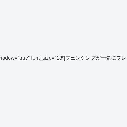
 balloon_shadow=”true” font_size=”18″]フェンシングが一気にブレ