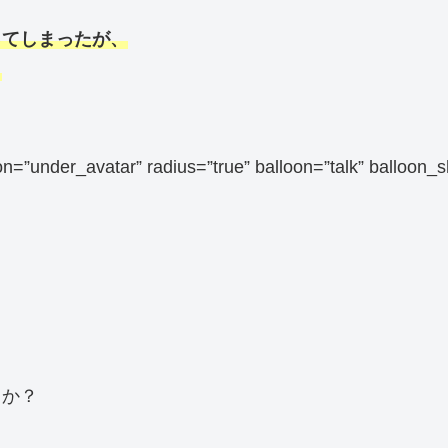
ってしまったが、
、
sition=”under_avatar” radius=”true” balloon=”talk”
うか？