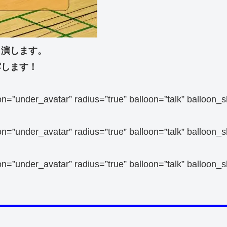
出演します。
露します！
sition=”under_avatar” radius=”true” balloon=”talk”
sition=”under_avatar” radius=”true” balloon=”talk” 
sition=”under_avatar” radius=”true” balloon=”talk”