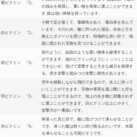
紫ピクミン
『2』
の強みを発揮し、重い物を簡単に運ぶことができま
す.彼は強い体格を持っています。
小柄で足が速くて、毒耐性があり、毒自体を含んで
います。そのため、敵に狩られた場合、生命と引き
白ピクミン
『2』
換えにダメージを受けます。特徴的な赤い目で、地
面に隠された宝物を見つけることができます。
岩のように、結晶のような硬い物体を破壊すること
ができます。他のピクミンのようにくっつくことは
岩ピクミン
『3』
できないが、投げて直撃すると大きな威力を発揮す
る。突き攻撃と踏みつけ攻撃に耐性があります。
空中を移動しながら飛行できるので、水上に持って
いくことができます。宝物や果実を運ぶ際にも空を
羽ピクミン
『3』
飛ぶことができるので、地上の生き物に邪魔されず
に運ぶことができます。白ピクミン以上に小さく、
攻撃力が一番低いです。
角張った見た目で、敵に投げつけて凍らせることが
氷ピクミン
『4』
でき、凍った敵は粉々に砕け散るみたいです。水面
を凍らせることも可能だそうです。