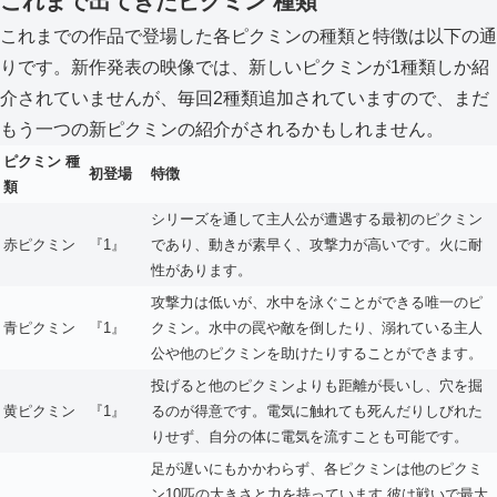
これまで出てきたピクミン 種類
これまでの作品で登場した各ピクミンの種類と特徴は以下の通
りです。新作発表の映像では、新しいピクミンが1種類しか紹
介されていませんが、毎回2種類追加されていますので、まだ
もう一つの新ピクミンの紹介がされるかもしれません。
ピクミン
種
初登場
特徴
類
シリーズを通して主人公が遭遇する最初のピクミン
赤ピクミン
『1』
であり、動きが素早く、攻撃力が高いです。火に耐
性があります。
攻撃力は低いが、水中を泳ぐことができる唯一のピ
青ピクミン
『1』
クミン。水中の罠や敵を倒したり、溺れている主人
公や他のピクミンを助けたりすることができます。
投げると他のピクミンよりも距離が長いし、穴を掘
黄ピクミン
『1』
るのが得意です。電気に触れても死んだりしびれた
りせず、自分の体に電気を流すことも可能です。
足が遅いにもかかわらず、各ピクミンは他のピクミ
ン10匹の大きさと力を持っています.彼は戦いで最大