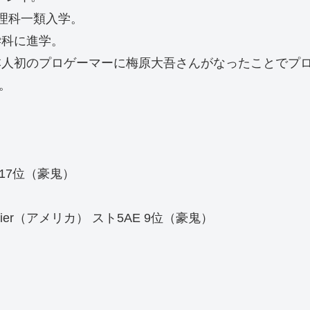
理科一類入学。
学科に進学。
本人初のプロゲーマーに梅原大吾さんがなったことでプ
。
AE 17位（豪鬼）
per Premier（アメリカ） スト5AE 9位（豪鬼）